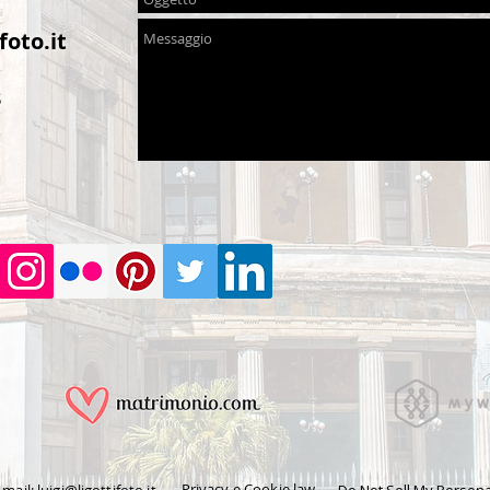
foto.it
3
Privacy e Cookie law