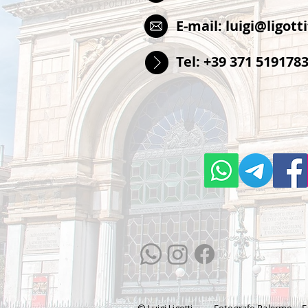
E-mail:
luigi@ligotti
Tel: +39 371 519178